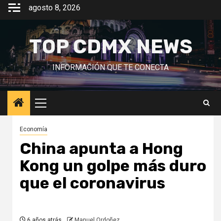
Saltar
agosto 8, 2026
al
contenido
TOP CDMX NEWS
INFORMACIÓN QUE TE CONECTA
Menú
principal
Economía
China apunta a Hong
Kong un golpe más duro
que el coronavirus
6 años atrás
Manuel Ordoñez