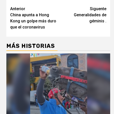
Navegación
Anterior
Siguente
China apunta a Hong
Generalidades de
de
Kong un golpe más duro
géminis .
entradas
que el coronavirus
MÁS HISTORIAS