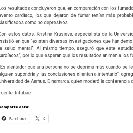
Los resultados concluyeron que, en comparación con los fumador
evento cardíaco, los que dejaron de fumar tenían más probab
clasificados como no depresivos.
Con estos datos, Kristina Krasieva, especialista de la Universid
insistió en que “existen diversas investigaciones que han demo
la salud mental”. Al mismo tiempo, aseguró que este estudio
cardíacos”, por lo que esperan que los resultados animen a los fu
“Es alentador que una persona no se deprima más cuando se le
alguien supondría y las conclusiones alientan a intentarlo”, agre
Universidad de Aarhus, Dinamarca, quien moderó la conferencia 
Fuente: Infobae
Comparte esto:
Facebook
X