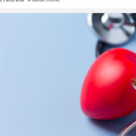
5 años atrás
Manuel Ordoñez