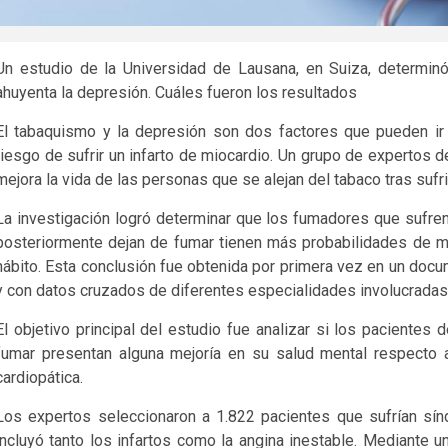
Un estudio de la Universidad de Lausana, en Suiza, determin
ahuyenta la depresión. Cuáles fueron los resultados
El tabaquismo y la depresión son dos factores que pueden ir
riesgo de sufrir un infarto de miocardio. Un grupo de expertos
mejora la vida de las personas que se alejan del tabaco tras sufri
La investigación logró determinar que los fumadores que sufre
posteriormente dejan de fumar tienen más probabilidades de m
hábito. Esta conclusión fue obtenida por primera vez en un docum
y con datos cruzados de diferentes especialidades involucradas
El objetivo principal del estudio fue analizar si los pacientes
fumar presentan alguna mejoría en su salud mental respecto 
cardiopática.
Los expertos seleccionaron a 1.822 pacientes que sufrían sí
incluyó tanto los infartos como la angina inestable. Mediante u