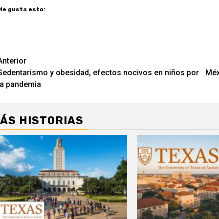
Me gusta esto:
Navegación
Anterior
Sedentarismo y obesidad, efectos nocivos en niños por
Méx
de
la pandemia
entradas
ÁS HISTORIAS