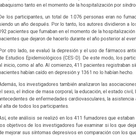
tabaquismo tanto en el momento de la hospitalización por sínd
De los participantes, un total de 1.076 personas eran no fuma
siendo un año después. Por lo tanto, los autores dividieron a 
392 pacientes que fumaban en el momento de la hospitalización 
pacientes que dejaron de hacerlo durante el año posterior al even
Por otro lado, se evaluó la depresión y el uso de fármacos ant
de Estudios Epidemiológicos (CES-D). De este modo, los partic
al inicio, como al año. Al comienzo, 411 pacientes registraban 
pacientes habían caído en depresión y 1361 no lo habían hecho.
Además, los investigadores también analizaron las asociaciones 
el sexo, el índice de masa corporal, la educación, el estado civil, 
antecedentes de enfermedades cardiovasculares, la asistencia a l
al alta de todos los participantes.
Así, este análisis se realizó en los 411 fumadores que estaban
los objetivos de los investigadores fue examinar si los que dej
de mejorar sus síntomas depresivos en comparación con los que