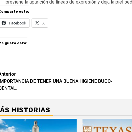
previene la aparición de líneas de expresión y deja la piel sed
Comparte esto:
Facebook
X
Me gusta esto:
Navegación
Anterior
IMPORTANCIA DE TENER UNA BUENA HIGIENE BUCO-
de
DENTAL.
entradas
ÁS HISTORIAS