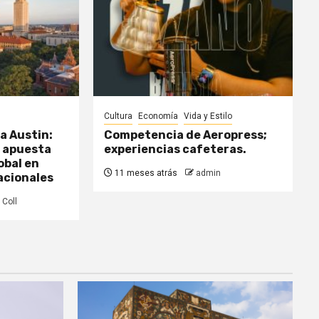
Cultura
Economía
Vida y Estilo
a Austin:
Competencia de Aeropress;
a apuesta
experiencias cafeteras.
obal en
11 meses atrás
admin
acionales
 Coll