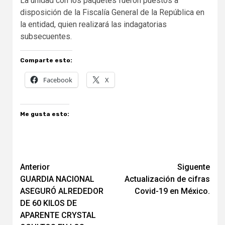
La unidad con los paquetes fueron puestos a
disposición de la Fiscalía General de la República en
la entidad, quien realizará las indagatorias
subsecuentes.
Comparte esto:
Facebook
X
Me gusta esto:
Navegación
Anterior
Siguente
GUARDIA NACIONAL
Actualización de cifras
de
ASEGURÓ ALREDEDOR
Covid-19 en México.
entradas
DE 60 KILOS DE
APARENTE CRYSTAL