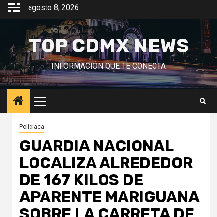
Saltar
agosto 8, 2026
al
contenido
TOP CDMX NEWS
INFORMACIÓN QUE TE CONECTA
Menú
principal
Policiaca
GUARDIA NACIONAL
LOCALIZA ALREDEDOR
DE 167 KILOS DE
APARENTE MARIGUANA
SOBRE LA CARRETA DE