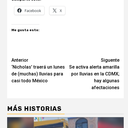
Facebook
X
Me gusta esto:
Navegación
Anterior
Siguente
‘Nicholas’ traerá un lunes
Se activa alerta amarilla
de
de (muchas) lluvias para
por lluvias en la CDMX;
entradas
casi todo México
hay algunas
afectaciones
MÁS HISTORIAS