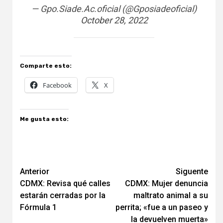
— Gpo.Siade.Ac.oficial (@Gposiadeoficial)
October 28, 2022
Comparte esto:
Facebook
X
Me gusta esto:
Navegación
Anterior
Siguente
CDMX: Revisa qué calles
CDMX: Mujer denuncia
de
estarán cerradas por la
maltrato animal a su
entradas
Fórmula 1
perrita; «fue a un paseo y
la devuelven muerta»