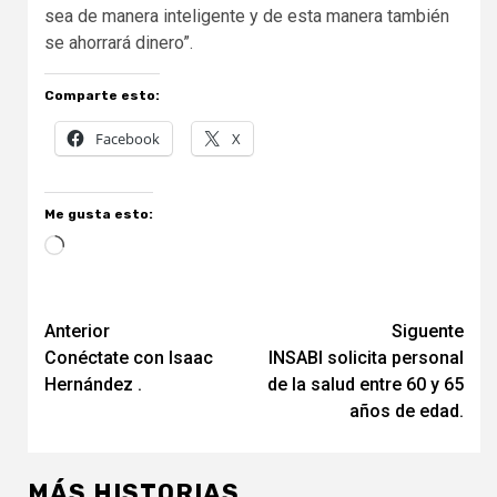
sea de manera inteligente y de esta manera también
se ahorrará dinero”.
Comparte esto:
Facebook
X
Me gusta esto:
Cargando...
Navegación
Anterior
Siguente
Conéctate con Isaac
INSABI solicita personal
de
Hernández .
de la salud entre 60 y 65
entradas
años de edad.
MÁS HISTORIAS