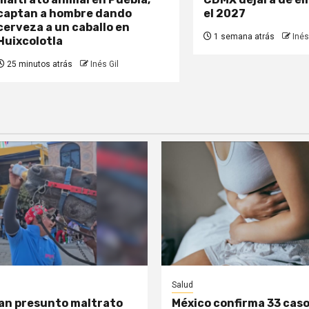
captan a hombre dando
el 2027
cerveza a un caballo en
1 semana atrás
Inés
Huixcolotla
25 minutos atrás
Inés Gil
Salud
an presunto maltrato
México confirma 33 caso