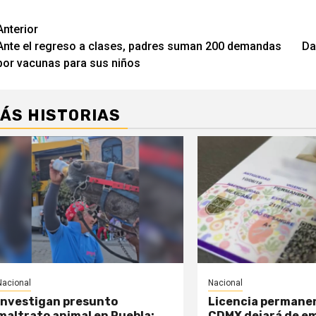
Navegación
Anterior
Ante el regreso a clases, padres suman 200 demandas
Da
de
por vacunas para sus niños
entradas
ÁS HISTORIAS
Nacional
Nacional
Investigan presunto
Licencia permane
maltrato animal en Puebla;
CDMX dejará de em