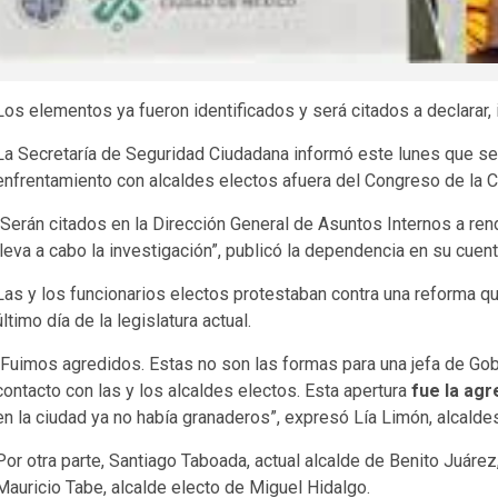
Los elementos ya fueron identificados y será citados a declarar,
La Secretaría de Seguridad Ciudadana informó este lunes que se
enfrentamiento con alcaldes electos afuera del Congreso de la 
“Serán citados en la Dirección General de Asuntos Internos a ren
lleva a cabo la investigación”, publicó la dependencia en su cuent
Las y los funcionarios electos protestaban contra una reforma que
último día de la legislatura actual.
“Fuimos agredidos. Estas no son las formas para una jefa de Gobi
contacto con las y los alcaldes electos. Esta apertura
fue la agr
en la ciudad ya no había granaderos”, expresó Lía Limón, alcalde
Por otra parte, Santiago Taboada, actual alcalde de Benito Juárez
Mauricio Tabe, alcalde electo de Miguel Hidalgo.