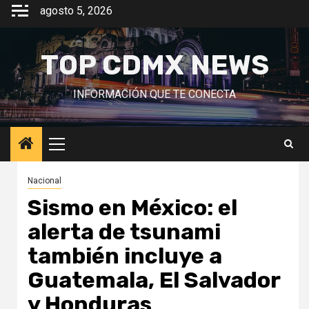
Saltar
agosto 5, 2026
al
contenido
TOP CDMX NEWS
INFORMACIÓN QUE TE CONECTA
Menú
principal
Nacional
Sismo en México: el
alerta de tsunami
también incluye a
Guatemala, El Salvador
y Honduras