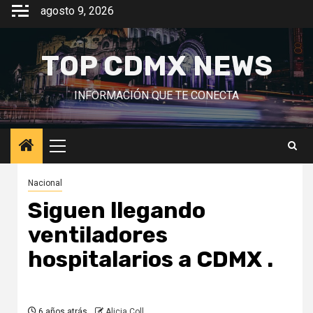
Saltar
agosto 9, 2026
al
contenido
TOP CDMX NEWS
INFORMACIÓN QUE TE CONECTA
Menú
principal
Nacional
Siguen llegando
ventiladores
hospitalarios a CDMX .
6 años atrás
Alicia Coll