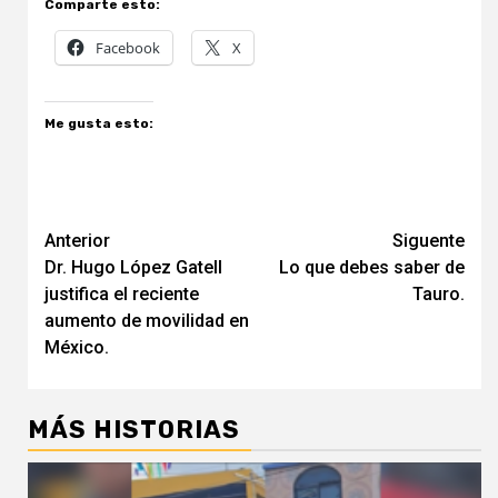
Comparte esto:
Facebook
X
Me gusta esto:
Navegación
Anterior
Siguente
Dr. Hugo López Gatell
Lo que debes saber de
de
justifica el reciente
Tauro.
entradas
aumento de movilidad en
México.
MÁS HISTORIAS