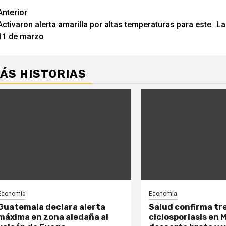
Navegación
Anterior
Activaron alerta amarilla por altas temperaturas para este
La
de
11 de marzo
entradas
ÁS HISTORIAS
Economía
Economía
Guatemala declara alerta
Salud confirma tr
máxima en zona aledaña al
ciclosporiasis en 