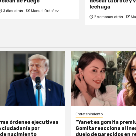
volcán de Fuego
descarta brote y 
lechuga
3 días atrás
Manuel Ordoñez
2 semanas atrás
Ma
Entretenimiento
rma órdenes ejecutivas
“Yanet es gomita premi
a ciudadanía por
Gomita reacciona al in
 de nacimiento
duelo de parecidos en r