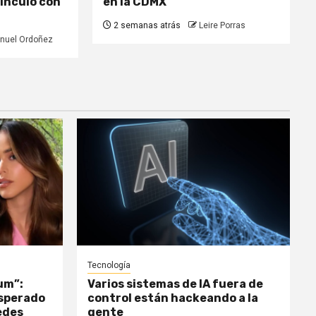
vínculo con
en la CDMX
2 semanas atrás
Leire Porras
nuel Ordoñez
Tecnología
um”:
Varios sistemas de IA fuera de
esperado
control están hackeando a la
edes
gente