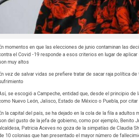
En momentos en que las elecciones de junio contaminan las deci
contra el Covid -19 responde a esos criterios en lugar de aplica
son muy altos
En vez de salvar vidas se prefiere tratar de sacar raja política d
sufrimiento
Así, se escogió a Campeche, entidad que, desde el principio de l
como Nuevo León, Jalisco, Estado de México o Puebla, por citar
En la capital del país, se ha dejado en la cola de la fila a adult
son del gusto de la jefa de gobierno, como por ejemplo, Benito J
alcaldesa, Patricia Aceves no goza de la simpatías de Claudia 
de 10 colonias que han presentado el mayor número de fallecimie