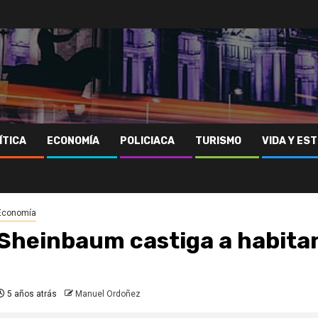
ÍTICA
ECONOMÍA
POLICIACA
TURISMO
VIDA Y EST
Economía
Sheinbaum castiga a habita
5 años atrás
Manuel Ordoñez