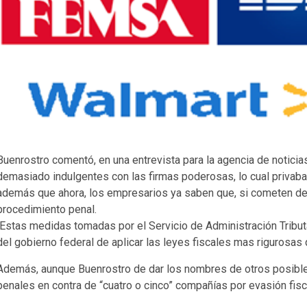
Buenrostro comentó, en una entrevista para la agencia de noticia
demasiado indulgentes con las firmas poderosas, lo cual privab
además que ahora, los empresarios ya saben que, si cometen defra
procedimiento penal.
Estas medidas tomadas por el Servicio de Administración Tributa
del gobierno federal de aplicar las leyes fiscales mas rigurosas 
Además, aunque Buenrostro de dar los nombres de otros posible
penales en contra de “cuatro o cinco” compañías por evasión fisc