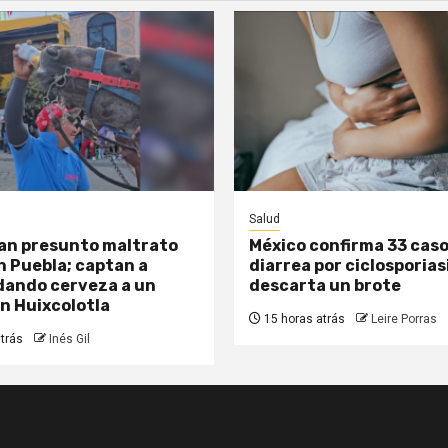
Salud
an presunto maltrato
México confirma 33 caso
n Puebla; captan a
diarrea por ciclosporias
ando cerveza a un
descarta un brote
en Huixcolotla
15 horas atrás
Leire Porras
trás
Inés Gil