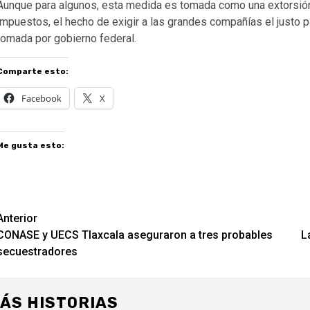
Aunque para algunos, esta medida es tomada como una extorsión 
impuestos, el hecho de exigir a las grandes compañías el justo 
tomada por gobierno federal.
Comparte esto:
Facebook
X
Me gusta esto:
Navegación
Anterior
CONASE y UECS Tlaxcala aseguraron a tres probables
L
de
secuestradores
entradas
ÁS HISTORIAS