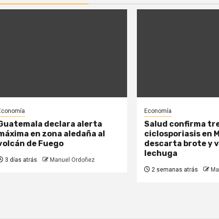
Economía
Economía
Guatemala declara alerta
Salud confirma tr
máxima en zona aledaña al
ciclosporiasis en 
volcán de Fuego
descarta brote y 
lechuga
3 días atrás
Manuel Ordoñez
2 semanas atrás
Ma