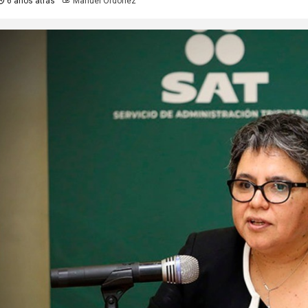
6 años atrás
Manuel Ordoñez