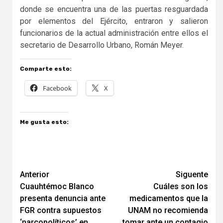
donde se encuentra una de las puertas resguardada
por elementos del Ejército, entraron y salieron
funcionarios de la actual administración entre ellos el
secretario de Desarrollo Urbano, Román Meyer.
Comparte esto:
Facebook
X
Me gusta esto:
Navegación
Anterior
Siguente
Cuauhtémoc Blanco
Cuáles son los
de
presenta denuncia ante
medicamentos que la
entradas
FGR contra supuestos
UNAM no recomienda
‘narcopolíticos’ en
tomar ante un contagio