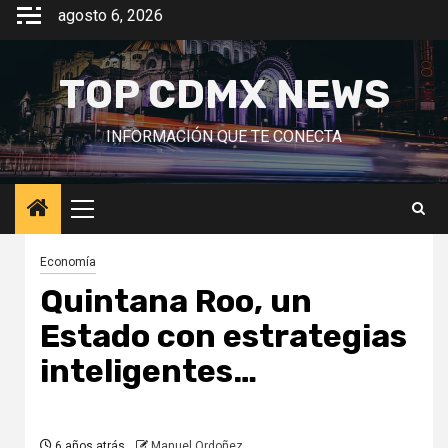
Saltar
agosto 6, 2026
al
contenido
TOP CDMX NEWS
INFORMACIÓN QUE TE CONECTA
Menú
principal
Economía
Quintana Roo, un
Estado con estrategias
inteligentes…
6 años atrás
Manuel Ordoñez