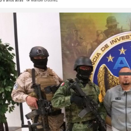
6 años atrás
Manuel Ordoñez