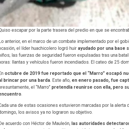
Quiso escapar por la parte trasera del predio en que se encontr
Lo anterior, en el marco de un combate implementado por el gob
ocasión, el líder huachicolero logró huir
ayudado por una base s
niños; las fuerzas de seguridad fueron expulsadas tras una bata
horas: llantas y vehículos fueron incendiados. El cateo de 25 dom
En
octubre de 2019 fue reportado que el “Marro” escapó 
al brincar por una barda
. Este año,
en enero pasado, fue capt
presuntamente, el “Marro”
pretendía reunirse con ella, pero su
encuentro
.
Cada una de estas ocasiones estuvieron marcadas por la alerta 
domingo, los avisos ya no lograron su objetivo.
De acuerdo con Héctor de Mauleón,
las autoridades detectaro