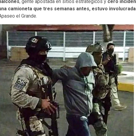
halcones
, gente apostada en sitios estratégicos y
cero inciden
una camioneta que tres semanas antes, estuvo involucrada
Apaseo el Grande.