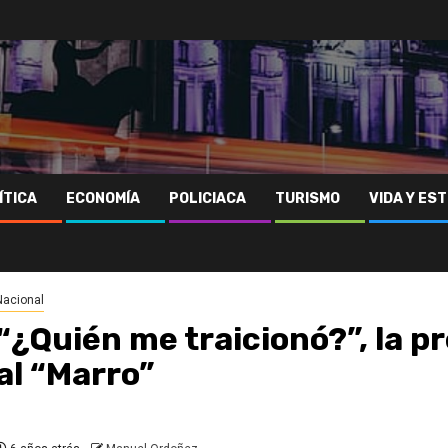
ÍTICA
ECONOMÍA
POLICIACA
TURISMO
VIDA Y EST
Nacional
“¿Quién me traicionó?”, la p
al “Marro”