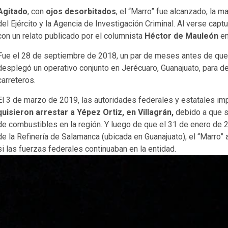
Agitado
, con
ojos desorbitados
, el “Marro” fue alcanzado, la
del Ejército y la Agencia de Investigación Criminal. Al verse capt
con un relato publicado por el columnista
Héctor de Mauleón
en
Fue el 28 de septiembre de 2018, un par de meses antes de que
desplegó un operativo conjunto en Jerécuaro, Guanajuato, para d
carreteros.
El 3 de marzo de 2019, las autoridades federales y estatales im
quisieron arrestar a Yépez Ortiz, en Villagrán,
debido a que s
de combustibles en la región. Y luego de que el 31 de enero de 2
de la Refinería de Salamanca (ubicada en Guanajuato), el “Marro”
si las fuerzas federales continuaban en la entidad.