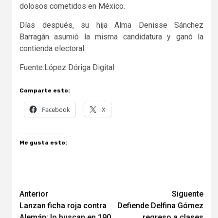
dolosos cometidos en México.
Días después, su hija Alma Denisse Sánchez
Barragán asumió la misma candidatura y ganó la
contienda electoral.
Fuente:López Dóriga Digital
Comparte esto:
Facebook
X
Me gusta esto:
Navegación
Anterior
Siguente
Lanzan ficha roja contra
Defiende Delfina Gómez
de
Alemán; lo buscan en 190
regreso a clases