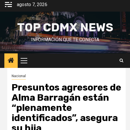
Saltar
agosto 7, 2026
al
contenido
TOP CDMX NEWS
INFORMACIÓN QUE TE CONECTA
Menú
principal
Nacional
Presuntos agresores de
Alma Barragán están
“plenamente
identificados”, asegura
su hija