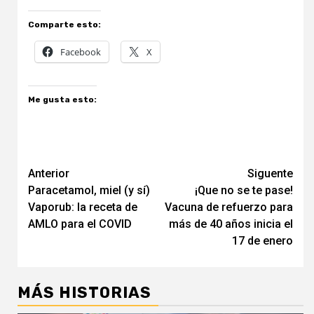
Comparte esto:
Facebook
X
Me gusta esto:
Navegación
Anterior
Siguente
Paracetamol, miel (y sí)
¡Que no se te pase!
de
Vaporub: la receta de
Vacuna de refuerzo para
entradas
AMLO para el COVID
más de 40 años inicia el
17 de enero
MÁS HISTORIAS