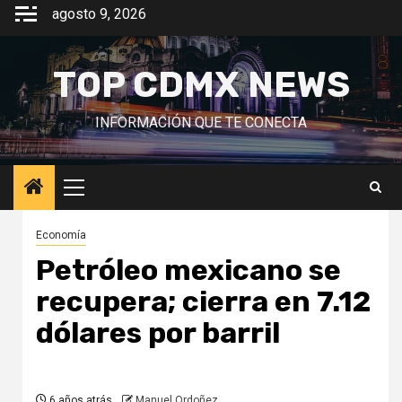
Saltar
agosto 9, 2026
al
contenido
TOP CDMX NEWS
INFORMACIÓN QUE TE CONECTA
Menú
principal
Economía
Petróleo mexicano se
recupera; cierra en 7.12
dólares por barril
6 años atrás
Manuel Ordoñez