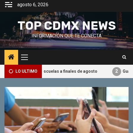
Saltar
agosto 6, 2026
al
contenido
TOP CDMX NEWS
INFORMACIÓN QUE TE CONECTA
Menú
principal
2
ular en escuelas a finales de agosto
LO ULTIMO
Guatemala declara