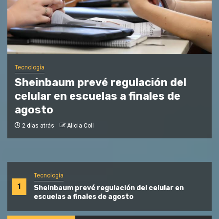
Economía
Guatemala declara alerta máxima
en zona aledaña al volcán de
Fuego
2 días atrás
Manuel Ordoñez
Tecnología
1
Sheinbaum prevé regulación del celular en
escuelas a finales de agosto