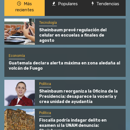
Más
Populares
Tendencias
recientes
Tecnología
Sheinbaum prevé regulación del
celular en escuelas a finales de
agosto
Economía
Guatemala declara alerta máxima en zona aledaña al
volcán de Fuego
Política
Sheinbaum reorganiza la Oficina de la
Presidencia; desaparece la vocería y
crea unidad de ayudantía
Política
Fiscalía podría indagar delito en
examen si la UNAM denuncia: