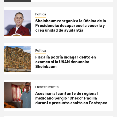
Política
Sheinbaum reorganiza la Oficina de la
Presidencia; desaparece la vocería y
crea unidad de ayudantía
Política
Fiscalía podría indagar delito en
examen si la UNAM denuncia:
Sheinbaum
Entretenimiento
Asesinan al cantante de regional
mexicano Sergio “Checo” Padilla
durante presunto asalto en Ecatepec