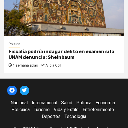
Política
Fiscalía podría indagar delito en examen si la
UNAM denuncia: Sheinbaum
1 semana atrás
Alicia Coll
Nacional
Internacional
Salud
Política
Economía
Policiaca
Turismo
Vida y Estilo
Entretenimiento
Deportes
Tecnología