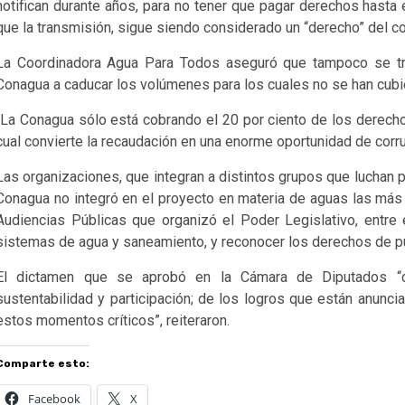
notifican durante años, para no tener que pagar derechos hasta en
que la transmisión, sigue siendo considerado un “derecho” del c
La Coordinadora Agua Para Todos aseguró que tampoco se tra
Conagua a caducar los volúmenes para los cuales no se han cubi
“La Conagua sólo está cobrando el 20 por ciento de los derecho
cual convierte la recaudación en una enorme oportunidad de corru
Las organizaciones, que integran a distintos grupos que luchan po
Conagua no integró en el proyecto en materia de aguas las má
Audiencias Públicas que organizó el Poder Legislativo, entre e
sistemas de agua y saneamiento, y reconocer los derechos de pu
El dictamen que se aprobó en la Cámara de Diputados “d
sustentabilidad y participación; de los logros que están anunc
estos momentos críticos”, reiteraron.
Comparte esto:
Facebook
X