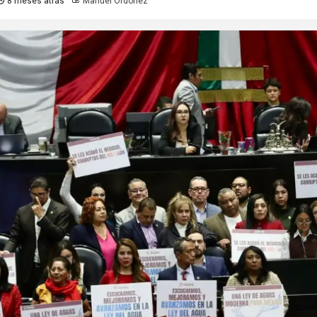
8 meses atrás
Manuel Ordoñez