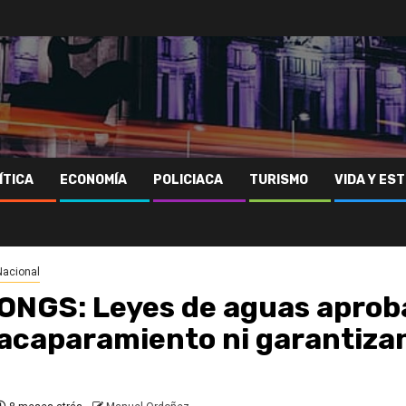
ÍTICA
ECONOMÍA
POLICIACA
TURISMO
VIDA Y EST
Nacional
ONGS: Leyes de aguas apro
acaparamiento ni garantiza