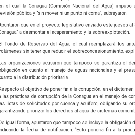
en el cual la Conagua (Comisión Nacional del Agua) impuso un
revisión pública y “sin mover ni un punto ni coma”, subrayaron.
Apuntaron que en el proyecto legislativo enviado este jueves al 
Conagua” a desmontar el acaparamiento y la sobreexplotación.
El Fondo de Reservas del Agua, el cual reemplazará los ante
volúmenes sin tener que reducir el sobreconcesionamiento, expli
Las organizaciones acusaron que tampoco se garantiza el de
obligación en cuanto al manejo de aguas nacionales y el pres
cuanto a la distribución prioritaria.
Respecto al objetivo de poner fin a la corrupción, en el dictamen
a las prácticas de corrupción de la Conagua en el manejo de co
las listas de solicitudes por cuenca y acuífero, obligando su o
garantizando priorizar los derechos al agua de sistemas comunit
De igual forma, apuntaron que tampoco se incluye la obligación d
indicando la fecha de notificación. “Esto pondría fin a la pr