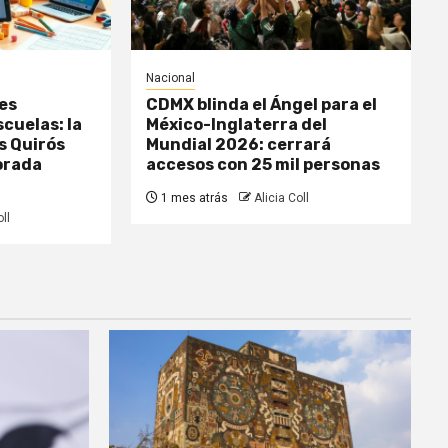
Nacional
es
CDMX blinda el Ángel para el
scuelas: la
México-Inglaterra del
s Quirós
Mundial 2026: cerrará
orada
accesos con 25 mil personas
1 mes atrás
Alicia Coll
ll