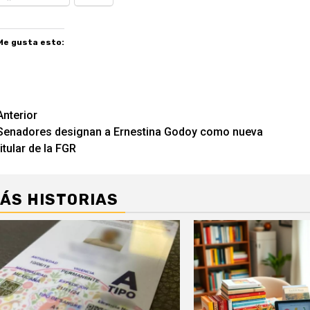
Me gusta esto:
Navegación
Anterior
Senadores designan a Ernestina Godoy como nueva
de
titular de la FGR
entradas
ÁS HISTORIAS