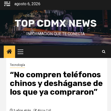
Saltar
agosto 6, 2026
al
contenido
TOP CDMX NEWS
INFORMACIÓN QUE TE CONECTA
Menú
principal
Tecnología
“No compren teléfonos
chinos y desháganse de
los que ya compraron”
5 años atrás
Alicia Coll