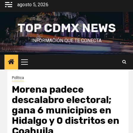
Saltar
agosto 5, 2026
al
contenido
TOP CDMX NEWS
INFORMACIÓN QUE TE CONECTA
Menú
principal
Política
Morena padece
descalabro electoral;
gana 6 municipios en
Hidalgo y 0 distritos en
Coahuila