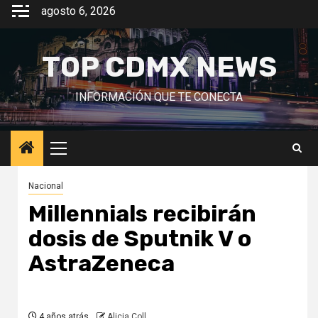
Saltar
agosto 6, 2026
al
contenido
TOP CDMX NEWS
INFORMACIÓN QUE TE CONECTA
Menú
principal
Nacional
Millennials recibirán
dosis de Sputnik V o
AstraZeneca
4 años atrás
Alicia Coll