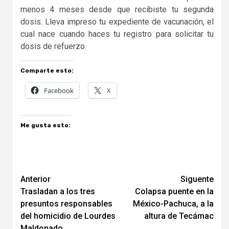
menos 4 meses desde que recibiste tu segunda
dosis. Lleva impreso tu expediente de vacunación, el
cual nace cuando haces tu registro para solicitar tu
dosis de refuerzo.
Comparte esto:
Facebook
X
Me gusta esto:
Navegación
Anterior
Siguente
Trasladan a los tres
Colapsa puente en la
de
presuntos responsables
México-Pachuca, a la
entradas
del homicidio de Lourdes
altura de Tecámac
Maldonado