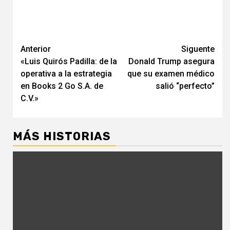
Navegación
Anterior
Siguente
«Luis Quirós Padilla: de la
Donald Trump asegura
de
operativa a la estrategia
que su examen médico
entradas
en Books 2 Go S.A. de
salió “perfecto”
C.V.»
MÁS HISTORIAS