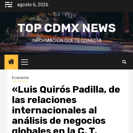
Saltar
agosto 6, 2026
al
contenido
TOP CDMX NEWS
INFORMACIÓN QUE TE CONECTA
Menú
principal
Economía
«Luis Quirós Padilla, de
las relaciones
internacionales al
análisis de negocios
globales en la C. T.