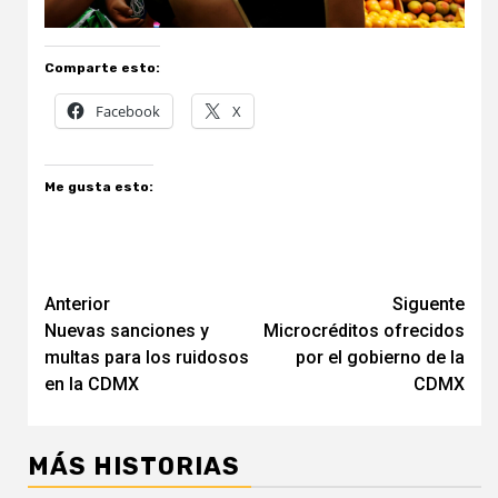
Comparte esto:
Facebook
X
Me gusta esto:
Navegación
Anterior
Siguente
Nuevas sanciones y
Microcréditos ofrecidos
de
multas para los ruidosos
por el gobierno de la
entradas
en la CDMX
CDMX
MÁS HISTORIAS