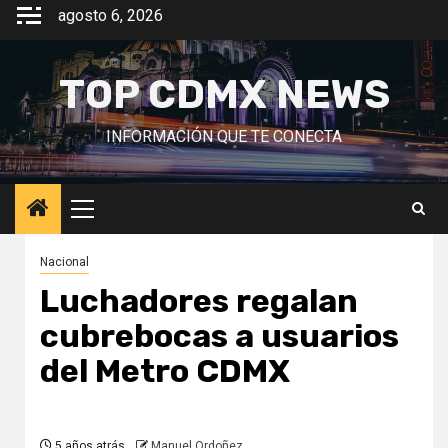
Saltar
agosto 6, 2026
al
contenido
TOP CDMX NEWS
INFORMACIÓN QUE TE CONECTA
Menú
principal
Nacional
Luchadores regalan
cubrebocas a usuarios
del Metro CDMX
5 años atrás
Manuel Ordoñez