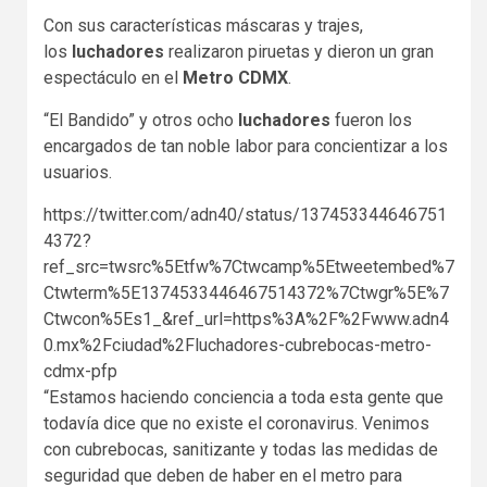
Con sus características máscaras y trajes,
los
luchadores
realizaron piruetas y dieron un gran
espectáculo en el
Metro CDMX
.
“El Bandido” y otros ocho
luchadores
fueron los
encargados de tan noble labor para concientizar a los
usuarios.
https://twitter.com/adn40/status/137453344646751
4372?
ref_src=twsrc%5Etfw%7Ctwcamp%5Etweetembed%7
Ctwterm%5E1374533446467514372%7Ctwgr%5E%7
Ctwcon%5Es1_&ref_url=https%3A%2F%2Fwww.adn4
0.mx%2Fciudad%2Fluchadores-cubrebocas-metro-
cdmx-pfp
“Estamos haciendo conciencia a toda esta gente que
todavía dice que no existe el coronavirus. Venimos
con cubrebocas, sanitizante y todas las medidas de
seguridad que deben de haber en el metro para