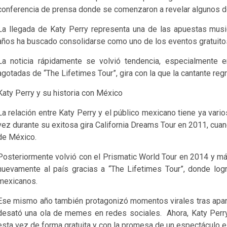
conferencia de prensa donde se comenzaron a revelar algunos de
La llegada de Katy Perry representa una de las apuestas musi
años ha buscado consolidarse como uno de los eventos gratuito
La noticia rápidamente se volvió tendencia, especialmente e
agotadas de “The Lifetimes Tour”, gira con la que la cantante re
Katy Perry y su historia con México
La relación entre Katy Perry y el público mexicano tiene ya vario
vez durante su exitosa gira California Dreams Tour en 2011, cuan
de México.
Posteriormente volvió con el Prismatic World Tour en 2014 y m
nuevamente al país gracias a “The Lifetimes Tour”, donde log
mexicanos.
Ese mismo año también protagonizó momentos virales tras aparec
desató una ola de memes en redes sociales. Ahora, Katy Perry
esta vez de forma gratuita y con la promesa de un espectáculo e