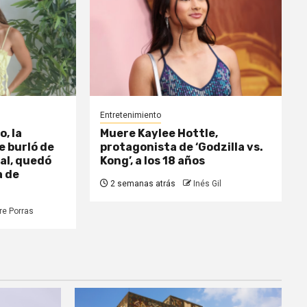
Entretenimiento
, la
Muere Kaylee Hottle,
e burló de
protagonista de ‘Godzilla vs.
al, quedó
Kong’, a los 18 años
a de
2 semanas atrás
Inés Gil
re Porras