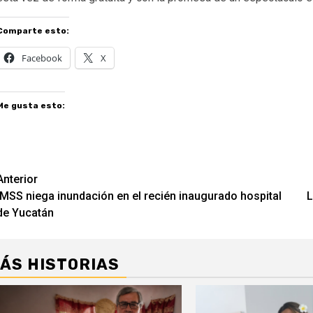
Comparte esto:
Facebook
X
Me gusta esto:
Navegación
Anterior
IMSS niega inundación en el recién inaugurado hospital
L
de
de Yucatán
entradas
ÁS HISTORIAS