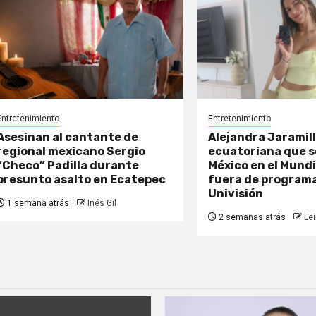
Entretenimiento
Entretenimiento
Asesinan al cantante de
Alejandra Jaramillo
regional mexicano Sergio
ecuatoriana que s
“Checo” Padilla durante
México en el Mundi
presunto asalto en Ecatepec
fuera de program
Univisión
1 semana atrás
Inés Gil
2 semanas atrás
Lei