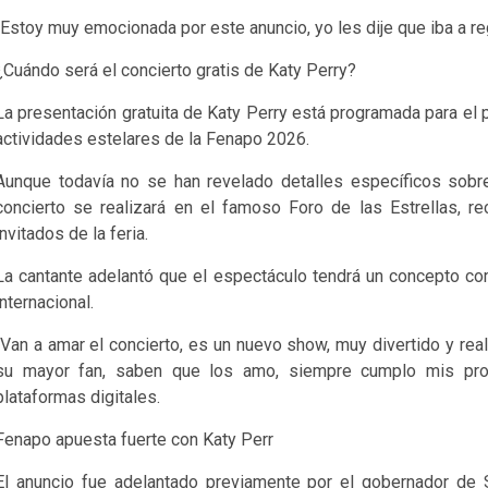
“Estoy muy emocionada por este anuncio, yo les dije que iba a reg
¿Cuándo será el concierto gratis de Katy Perry?
La presentación gratuita de Katy Perry está programada para e
actividades estelares de la Fenapo 2026.
Aunque todavía no se han revelado detalles específicos sobr
concierto se realizará en el famoso Foro de las Estrellas, re
invitados de la feria.
La cantante adelantó que el espectáculo tendrá un concepto co
internacional.
“Van a amar el concierto, es un nuevo show, muy divertido y re
su mayor fan, saben que los amo, siempre cumplo mis prom
plataformas digitales.
Fenapo apuesta fuerte con Katy Perr
El anuncio fue adelantado previamente por el gobernador de S