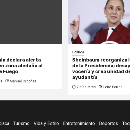
Política
a declara alerta
Sheinbaum reorganiza l
n zona aledaña al
de la Presidencia; desa
de Fuego
vocería y crea unidad d
ayudantía
ás
Manuel Ordoñez
2 días atrás
Leire Porras
ciaca
Turismo
Vida y Estilo
Entretenimiento
Deportes
Tec