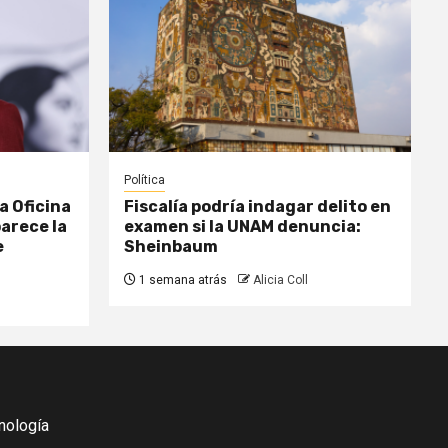
Política
a Oficina
Fiscalía podría indagar delito en
parece la
examen si la UNAM denuncia:
e
Sheinbaum
1 semana atrás
Alicia Coll
nología