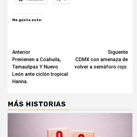
Me gusta esto:
Navegación
Anterior
Siguente
Previenen a Coahuila,
CDMX con amenaza de
de
Tamaulipas Y Nuevo
volver a semáforo rojo.
entradas
León ante ciclón tropical
Hanna.
MÁS HISTORIAS