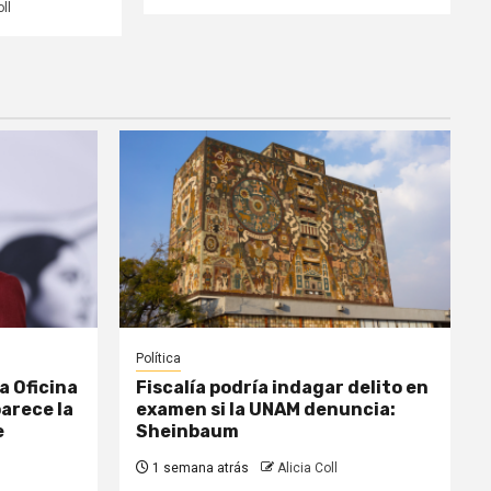
ll
Política
a Oficina
Fiscalía podría indagar delito en
parece la
examen si la UNAM denuncia:
e
Sheinbaum
1 semana atrás
Alicia Coll