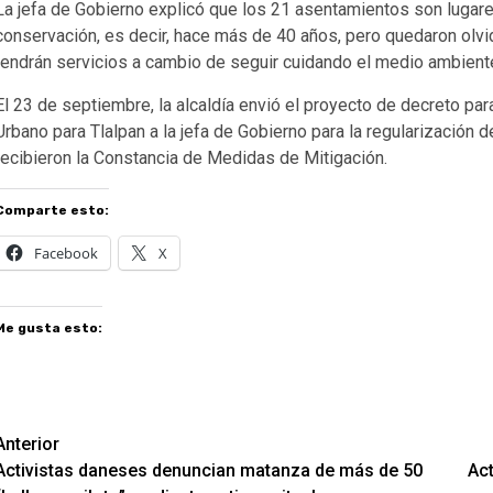
La jefa de Gobierno explicó que los 21 asentamientos son lugares
conservación, es decir, hace más de 40 años, pero quedaron olvi
tendrán servicios a cambio de seguir cuidando el medio ambient
El 23 de septiembre, la alcaldía envió el proyecto de decreto pa
Urbano para Tlalpan a la jefa de Gobierno para la regularización
recibieron la Constancia de Medidas de Mitigación.
Comparte esto:
Facebook
X
Me gusta esto:
Navegación
Anterior
Activistas daneses denuncian matanza de más de 50
Act
de