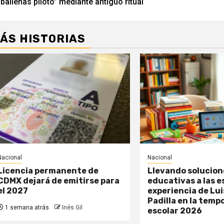
“ballenas piloto” mediante antiguo ritual
entradas
ÁS HISTORIAS
Nacional
Nacional
Licencia permanente de
Llevando solucion
CDMX dejará de emitirse para
educativas a las e
el 2027
experiencia de Lui
Padilla en la temp
1 semana atrás
Inés Gil
escolar 2026