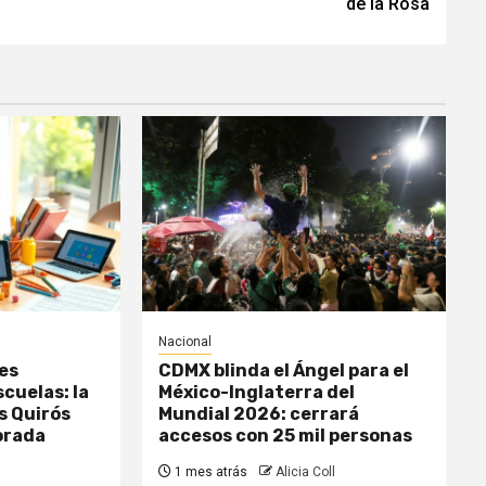
de la Rosa
Nacional
es
CDMX blinda el Ángel para el
scuelas: la
México-Inglaterra del
s Quirós
Mundial 2026: cerrará
orada
accesos con 25 mil personas
1 mes atrás
Alicia Coll