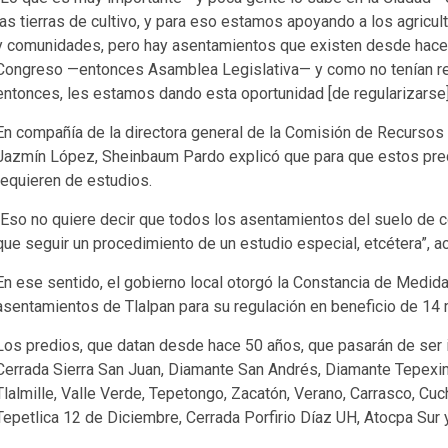
las tierras de cultivo, y para eso estamos apoyando a los agricu
y comunidades, pero hay asentamientos que existen desde hace 
Congreso —entonces Asamblea Legislativa— y como no tenían r
entonces, les estamos dando esta oportunidad [de regularizarse]”
En compañía de la directora general de la Comisión de Recursos
Jazmín López, Sheinbaum Pardo explicó que para que estos pre
requieren de estudios.
“Eso no quiere decir que todos los asentamientos del suelo de c
que seguir un procedimiento de un estudio especial, etcétera”, ac
En ese sentido, el gobierno local otorgó la Constancia de Medi
asentamientos de Tlalpan para su regulación en beneficio de 14 
Los predios, que datan desde hace 50 años, que pasarán de ser ir
Cerrada Sierra San Juan, Diamante San Andrés, Diamante Tepeximil
Tlalmille, Valle Verde, Tepetongo, Zacatón, Verano, Carrasco, Cuc
Tepetlica 12 de Diciembre, Cerrada Porfirio Díaz UH, Atocpa Sur