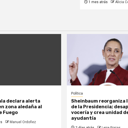
1 mes atrás
Alicia Co
Política
a declara alerta
Sheinbaum reorganiza l
n zona aledaña al
de la Presidencia; desa
de Fuego
vocería y crea unidad d
ayudantía
ás
Manuel Ordoñez
2 días atrás
Leire Porras