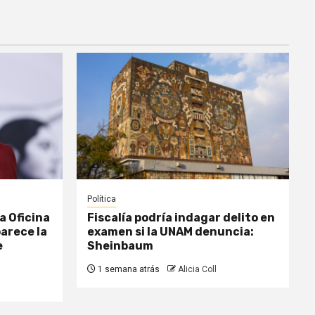
Política
a Oficina
Fiscalía podría indagar delito en
parece la
examen si la UNAM denuncia:
e
Sheinbaum
1 semana atrás
Alicia Coll