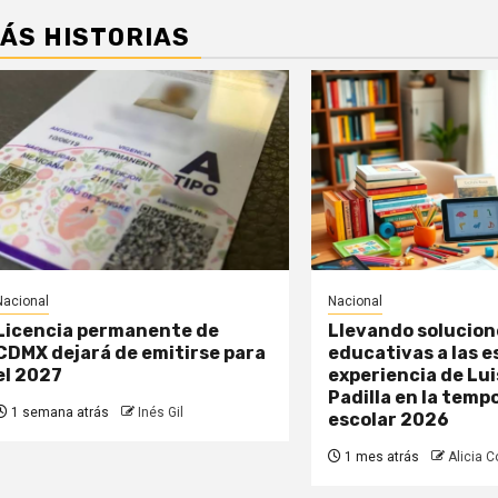
ÁS HISTORIAS
Nacional
Nacional
Licencia permanente de
Llevando solucion
CDMX dejará de emitirse para
educativas a las e
el 2027
experiencia de Lui
Padilla en la temp
1 semana atrás
Inés Gil
escolar 2026
1 mes atrás
Alicia Co