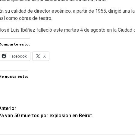
En su calidad de director escénico, a partir de 1955, dirigió una 
así como obras de teatro.
José Luis Ibáñez falleció este martes 4 de agosto en la Ciudad 
Comparte esto:
Facebook
X
Me gusta esto:
Navegación
Anterior
Ya van 50 muertos por explosion en Beirut.
de
entradas