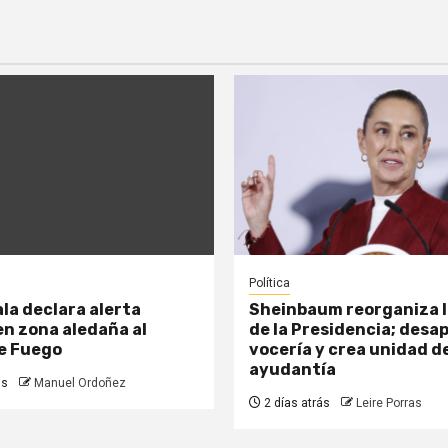
Política
a declara alerta
Sheinbaum reorganiza l
n zona aledaña al
de la Presidencia; desa
de Fuego
vocería y crea unidad d
ayudantía
ás
Manuel Ordoñez
2 días atrás
Leire Porras