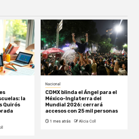
Nacional
es
CDMX blinda el Ángel para el
scuelas: la
México-Inglaterra del
s Quirós
Mundial 2026: cerrará
orada
accesos con 25 mil personas
1 mes atrás
Alicia Coll
ll