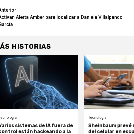
Navegación
Anterior
Activan Alerta Amber para localizar a Daniela Villalpando
de
García
entradas
ÁS HISTORIAS
Tecnología
Tecnología
Varios sistemas de IA fuera de
Sheinbaum prevé 
control están hackeando a la
del celular en esc