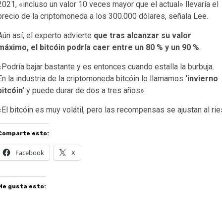
2021, «incluso un valor 10 veces mayor que el actual» llevaría el
precio de la criptomoneda a los 300.000 dólares, señala Lee.
Aún así, el experto advierte
que tras alcanzar su valor
máximo, el bitcóin podría caer entre un 80 % y un 90 %
.
«Podría bajar bastante y es entonces cuando estalla la burbuja.
En la industria de la criptomoneda bitcóin lo llamamos
‘invierno
bitcóin’
y puede durar de dos a tres años».
«El bitcóin es muy volátil, pero las recompensas se ajustan al ri
Comparte esto:
Facebook
X
Me gusta esto: