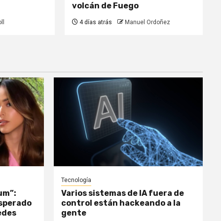
volcán de Fuego
ll
4 días atrás
Manuel Ordoñez
Tecnología
um”:
Varios sistemas de IA fuera de
esperado
control están hackeando a la
edes
gente