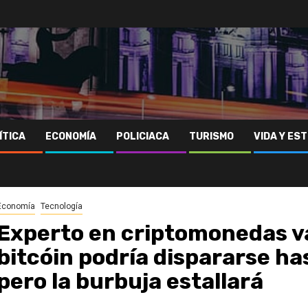
ÍTICA
ECONOMÍA
POLICIACA
TURISMO
VIDA Y EST
Economía
Tecnología
Experto en criptomonedas vat
bitcóin podría dispararse ha
pero la burbuja estallará