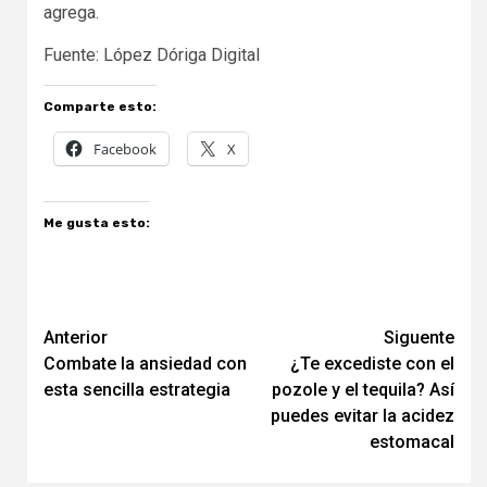
agrega.
Fuente: López Dóriga Digital
Comparte esto:
Facebook
X
Me gusta esto:
Navegación
Anterior
Siguente
Combate la ansiedad con
¿Te excediste con el
de
esta sencilla estrategia
pozole y el tequila? Así
entradas
puedes evitar la acidez
estomacal