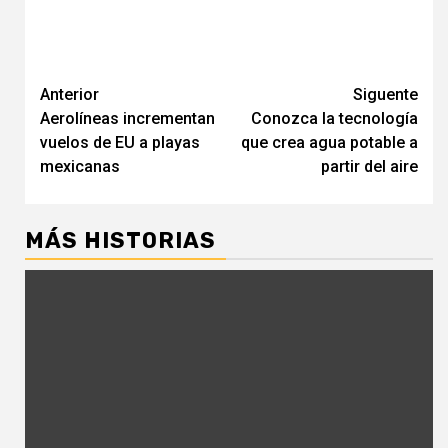
Navegación
Anterior
Siguente
Aerolíneas incrementan
Conozca la tecnología
de
vuelos de EU a playas
que crea agua potable a
entradas
mexicanas
partir del aire
MÁS HISTORIAS