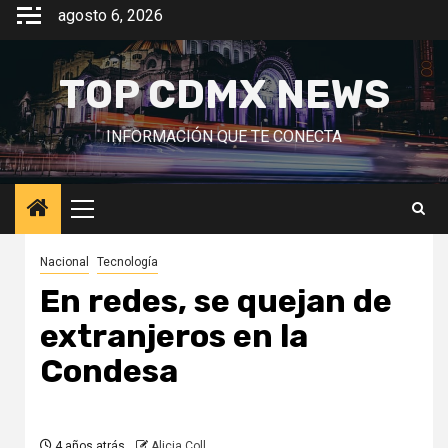
Saltar
agosto 6, 2026
al
contenido
TOP CDMX NEWS
INFORMACIÓN QUE TE CONECTA
Menú
principal
Nacional
Tecnología
En redes, se quejan de
extranjeros en la
Condesa
4 años atrás
Alicia Coll