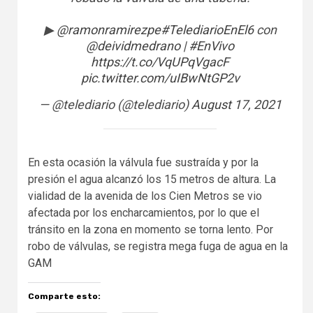
▶
@ramonramirezpe
#TelediarioEnEl6
con
@deividmedrano
|
#EnVivo
https://t.co/VqUPqVgacF
pic.twitter.com/uIBwNtGP2v
— @telediario (@telediario)
August 17, 2021
En esta ocasión la válvula fue sustraída y por la
presión el agua alcanzó los 15 metros de altura. La
vialidad de la avenida de los Cien Metros se vio
afectada por los encharcamientos, por lo que el
tránsito en la zona en momento se torna lento. Por
robo de válvulas, se registra mega fuga de agua en la
GAM
Comparte esto: