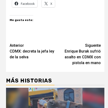
Facebook
X
Me gusta esto:
Navegación
Anterior
Siguente
CDMX: decreta la jefa ley
Enrique Burak sufrió
de
de la selva
asalto en CDMX con
entradas
pistola en mano
MÁS HISTORIAS