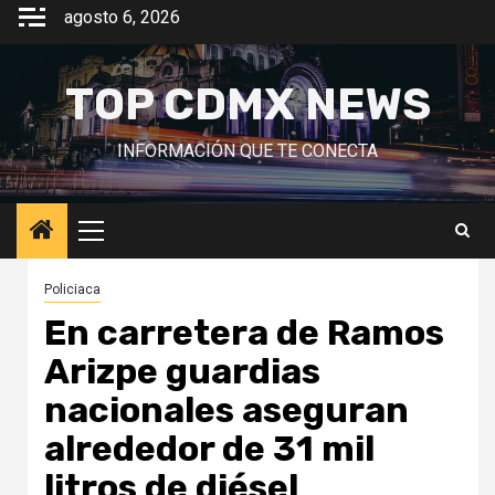
Saltar
agosto 6, 2026
al
contenido
TOP CDMX NEWS
INFORMACIÓN QUE TE CONECTA
Menú
principal
Policiaca
En carretera de Ramos
Arizpe guardias
nacionales aseguran
alrededor de 31 mil
litros de diésel