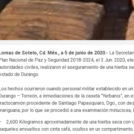
Lomas de Sotelo, Cd. Méx., a 5 de junio de 2020.-
La Secretarí
Plan Nacional de Paz y Seguridad 2018-2024, el 3 Jun. 2020, el
autoridades civiles, realizaron el aseguramiento de una hierba se
estado de Durango.
Los hechos ocurrieron cuando personal militar establecido en un
Durango – Torreón, a inmediaciones de la caseta “Yerbanis”, en e
tractocamión procedente de Santiago Papasquiaro, Dgo., con desti
mariguana, por lo que se procedió a una examinación minuciosa, 
– 2,600 Kilogramos aproximadamente de una hierba seca con car
paquetes envueltos con cinta café, ocultos en un compartimento 