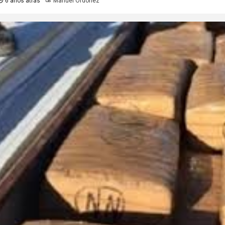
6 años atrás
Manuel Ordoñez