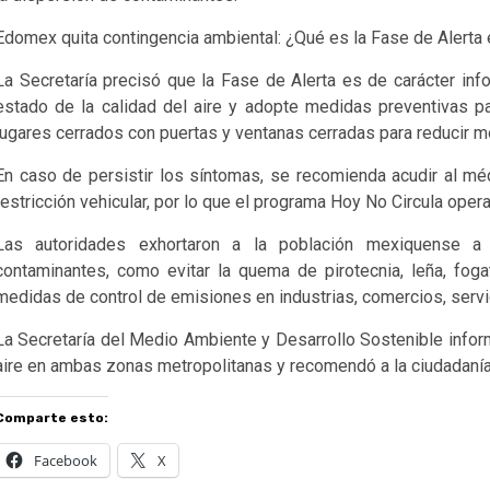
Edomex quita contingencia ambiental: ¿Qué es la Fase de Alerta 
La Secretaría precisó que la Fase de Alerta es de carácter inf
estado de la calidad del aire y adopte medidas preventivas p
lugares cerrados con puertas y ventanas cerradas para reducir mo
En caso de persistir los síntomas, se recomienda acudir al m
restricción vehicular, por lo que el programa Hoy No Circula oper
Las autoridades exhortaron a la población mexiquense a 
contaminantes, como evitar la quema de pirotecnia, leña, foga
medidas de control de emisiones en industrias, comercios, servi
La Secretaría del Medio Ambiente y Desarrollo Sostenible infor
aire en ambas zonas metropolitanas y recomendó a la ciudadaní
Comparte esto:
Facebook
X