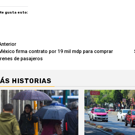
Me gusta esto:
Navegación
Anterior
México firma contrato por 19 mil mdp para comprar
de
trenes de pasajeros
entradas
ÁS HISTORIAS