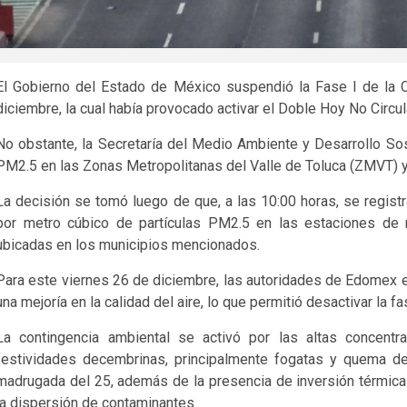
El Gobierno del Estado de México suspendió la Fase I de la 
diciembre, la cual había provocado activar el Doble Hoy No Circul
No obstante, la Secretaría del Medio Ambiente y Desarrollo Sos
PM2.5 en las Zonas Metropolitanas del Valle de Toluca (ZMVT) 
La decisión se tomó luego de que, a las 10:00 horas, se regi
por metro cúbico de partículas PM2.5 en las estaciones de 
ubicadas en los municipios mencionados.
Para este viernes 26 de diciembre, las autoridades de Edomex 
una mejoría en la calidad del aire, lo que permitió desactivar la f
La contingencia ambiental se activó por las altas concentr
festividades decembrinas, principalmente fogatas y quema de
madrugada del 25, además de la presencia de inversión térmic
la dispersión de contaminantes.