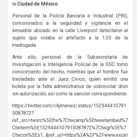
la
Ciudad de México
.
Personal de la Policía Bancaria e Industrial (PBI),
comisionados a la seguridad y vigilancia en el
inmueble ubicado en la calle Liverpool detectaron al
sujeto que volaba el artefacto a la 1:20 de la
madrugada.
Ante ello, personal de la Subsecretaría de
Investigación e Inteligencia Policial de la SSC tomó
conocimiento del hecho, mientras que el hombre fue
trasladado ante el Juez Cívico, quien emitió una
boleta por la falta administrativa de sobrevolar dron
sin autorización, así como la sanción correspondiente.
https://twitter.com/c4jimenez/status/152944410791
5087872?
ref_src=twsrc%5Etfw%7Ctwcamp%5Etweetembed%7
Ctwterm%5E1529444107915087872%7Ctwgr%5E%7
Ctwcon%5Es1_&ref_url=https%3A%2F%2Fwww.excel