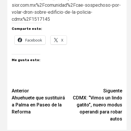
sior.com.mx%2Fcomunidad%2Fcae-sospechoso-por-
volar-dron-sobre-edificio-de-la-policia-
cdmx%2F1517145
Comparte esto:
Facebook
X
Me gusta esto:
Navegación
Anterior
Siguente
Ahuehuete que sustituirá
CDMX: “Vimos un lindo
de
a Palma en Paseo de la
gatito”, nuevo modus
entradas
Reforma
operandi para robar
autos