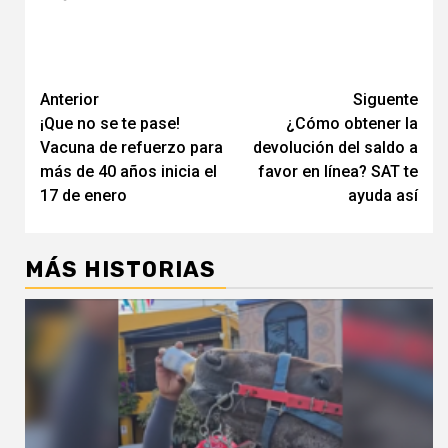
Navegación
Anterior
Siguente
¡Que no se te pase!
¿Cómo obtener la
de
Vacuna de refuerzo para
devolución del saldo a
entradas
más de 40 años inicia el
favor en línea? SAT te
17 de enero
ayuda así
MÁS HISTORIAS