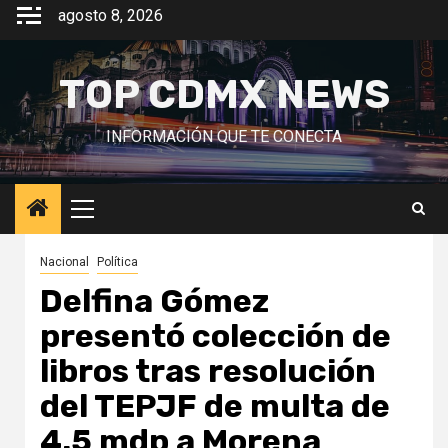
Saltar
agosto 8, 2026
al
contenido
TOP CDMX NEWS
INFORMACIÓN QUE TE CONECTA
Menú
principal
Nacional
Política
Delfina Gómez
presentó colección de
libros tras resolución
del TEPJF de multa de
4.5 mdp a Morena