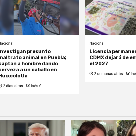
Nacional
Nacional
Investigan presunto
Licencia permane
maltrato animal en Puebla;
CDMX dejará de em
captan a hombre dando
el 2027
cerveza a un caballo en
2 semanas atrás
Iné
Huixcolotla
2 días atrás
Inés Gil