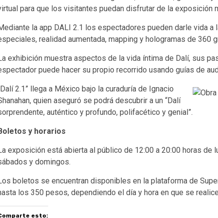
virtual para que los visitantes puedan disfrutar de la exposición 
Mediante la app DALI 2.1 los espectadores pueden darle vida a l
especiales, realidad aumentada, mapping y hologramas de 360 gr
La exhibición muestra aspectos de la vida íntima de Dalí, sus pa
espectador puede hacer su propio recorrido usando guías de aud
“Dalí 2.1” llega a México bajo la curaduría de Ignacio
Shanahan, quien aseguró se podrá descubrir a un “Dalí
sorprendente, auténtico y profundo, polifacético y genial”.
Boletos y horarios
La exposición está abierta al público de 12:00 a 20:00 horas de l
sábados y domingos.
Los boletos se encuentran disponibles en la plataforma de Supe
hasta los 350 pesos, dependiendo el día y hora en que se realice 
Comparte esto: