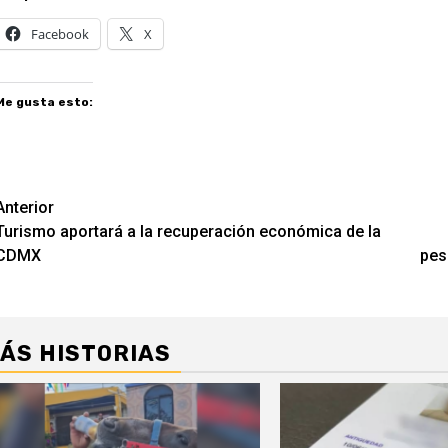
Facebook
X
Me gusta esto:
Navegación
Anterior
Turismo aportará a la recuperación económica de la
de
CDMX
pes
entradas
ÁS HISTORIAS