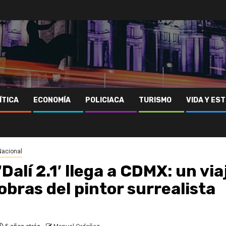
ÍTICA
ECONOMÍA
POLICIACA
TURISMO
VIDA Y EST
Nacional
‘Dalí 2.1′ llega a CDMX: un vi
obras del pintor surrealista