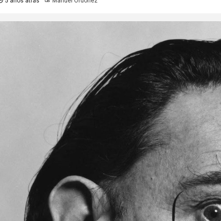
5 años atrás
Manuel Ordoñez