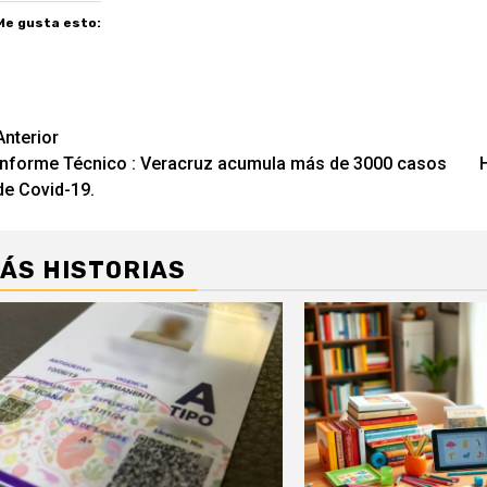
Me gusta esto:
Navegación
Anterior
Informe Técnico : Veracruz acumula más de 3000 casos
de
de Covid-19.
entradas
ÁS HISTORIAS