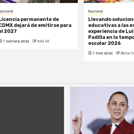
Nacional
Nacional
Licencia permanente de
Llevando solucion
CDMX dejará de emitirse para
educativas a las e
el 2027
experiencia de Lui
Padilla en la temp
1 semana atrás
Inés Gil
escolar 2026
1 mes atrás
Alicia Co