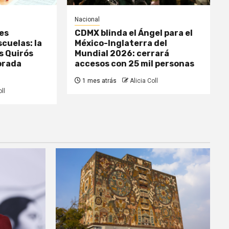
Nacional
es
CDMX blinda el Ángel para el
scuelas: la
México-Inglaterra del
s Quirós
Mundial 2026: cerrará
orada
accesos con 25 mil personas
1 mes atrás
Alicia Coll
ll