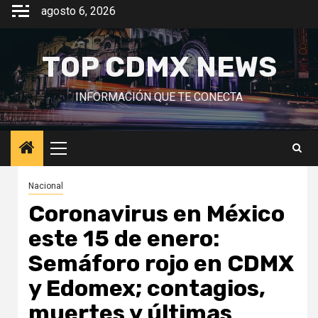
Saltar
agosto 6, 2026
al
contenido
TOP CDMX NEWS
INFORMACIÓN QUE TE CONECTA
Menú
principal
Nacional
Coronavirus en México
este 15 de enero:
Semáforo rojo en CDMX
y Edomex; contagios,
muertes y últimas