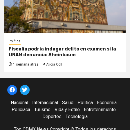
Política
Fiscalía podría indagar delito en examen si la
UNAM denuncia: Sheinbaum
1 semana atrás
Alicia Coll
Nacional
Internacional
Salud
Política
Economía
Policiaca
Turismo
Vida y Estilo
Entretenimiento
Deportes
Tecnología
Top CDMX News Copyright © Todos los derechos