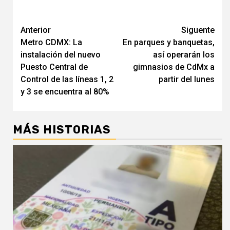
Navegación
Anterior
Siguente
Metro CDMX: La
En parques y banquetas,
de
instalación del nuevo
así operarán los
entradas
Puesto Central de
gimnasios de CdMx a
Control de las líneas 1, 2
partir del lunes
y 3 se encuentra al 80%
MÁS HISTORIAS