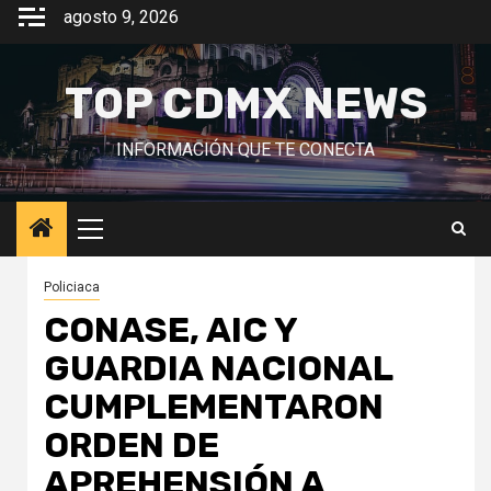
Saltar
agosto 9, 2026
al
contenido
TOP CDMX NEWS
INFORMACIÓN QUE TE CONECTA
Menú
principal
Policiaca
CONASE, AIC Y
GUARDIA NACIONAL
CUMPLEMENTARON
ORDEN DE
APREHENSIÓN A