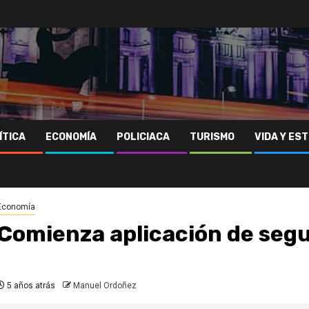
ÍTICA
ECONOMÍA
POLICIACA
TURISMO
VIDA Y EST
Economía
Comienza aplicación de seg
5 años atrás
Manuel Ordoñez