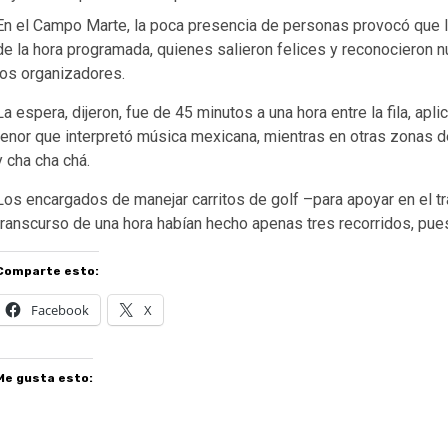
En el Campo Marte, la poca presencia de personas provocó que la
de la hora programada, quienes salieron felices y reconocieron 
los organizadores.
La espera, dijeron, fue de 45 minutos a una hora entre la fila, apl
tenor que interpretó música mexicana, mientras en otras zonas d
y cha cha chá.
Los encargados de manejar carritos de golf –para apoyar en el t
transcurso de una hora habían hecho apenas tres recorridos, pue
Comparte esto:
Facebook
X
Me gusta esto: