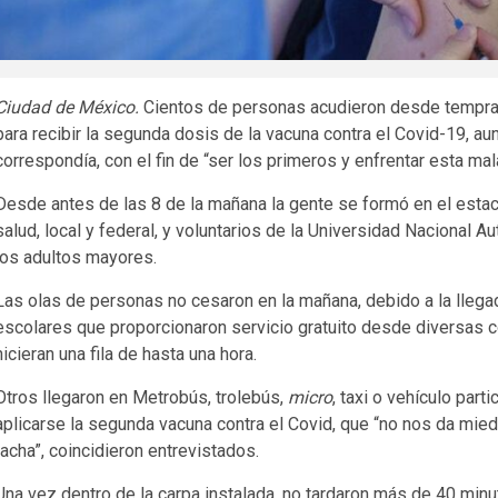
Ciudad de México.
Cientos de personas acudieron desde tempran
para recibir la segunda dosis de la vacuna contra el Covid-19, aun
correspondía, con el fin de “ser los primeros y enfrentar esta m
Desde antes de las 8 de la mañana la gente se formó en el esta
salud, local y federal, y voluntarios de la Universidad Nacional
los adultos mayores.
Las olas de personas no cesaron en la mañana, debido a la lleg
escolares que proporcionaron servicio gratuito desde diversas 
hicieran una fila de hasta una hora.
Otros llegaron en Metrobús, trolebús,
micro
, taxi o vehículo part
aplicarse la segunda vacuna contra el Covid, que “no nos da miedo
racha”, coincidieron entrevistados.
Una vez dentro de la carpa instalada, no tardaron más de 40 minut