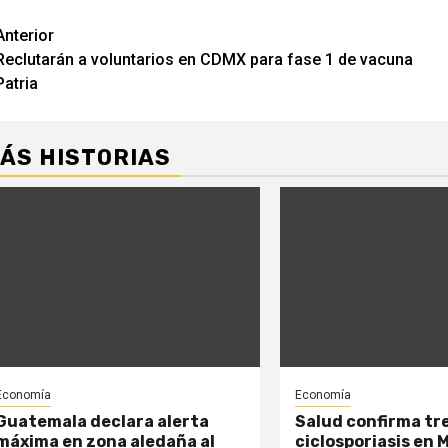
Navegación
Anterior
Reclutarán a voluntarios en CDMX para fase 1 de vacuna
de
Patria
entradas
ÁS HISTORIAS
Economía
Economía
Guatemala declara alerta
Salud confirma tr
máxima en zona aledaña al
ciclosporiasis en 