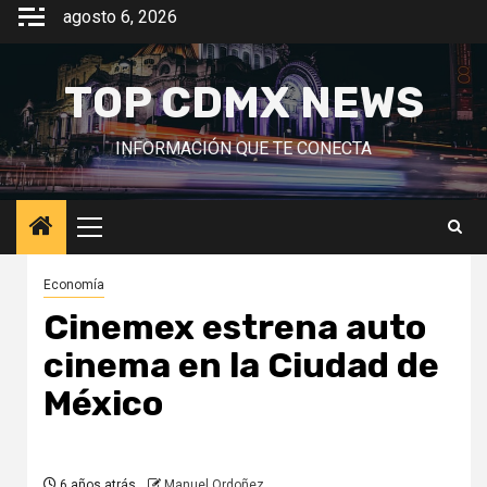
Saltar
agosto 6, 2026
al
contenido
TOP CDMX NEWS
INFORMACIÓN QUE TE CONECTA
Menú
principal
Economía
Cinemex estrena auto
cinema en la Ciudad de
México
6 años atrás
Manuel Ordoñez