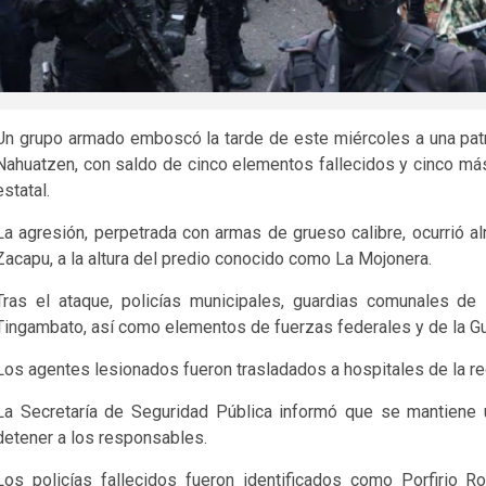
Un grupo armado emboscó la tarde de este miércoles a una patru
Nahuatzen, con saldo de cinco elementos fallecidos y cinco más
estatal.
La agresión, perpetrada con armas de grueso calibre, ocurrió 
Zacapu, a la altura del predio conocido como La Mojonera.
Tras el ataque, policías municipales, guardias comunales de
Tingambato, así como elementos de fuerzas federales y de la Guar
Los agentes lesionados fueron trasladados a hospitales de la reg
La Secretaría de Seguridad Pública informó que se mantiene u
detener a los responsables.
Los policías fallecidos fueron identificados como Porfirio 