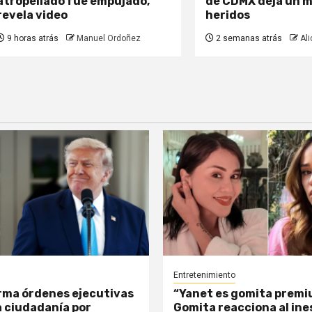
atropellado fue empujado,
de CDMX deja un m
revela video
heridos
9 horas atrás
Manuel Ordoñez
2 semanas atrás
Ali
Entretenimiento
rma órdenes ejecutivas
“Yanet es gomita premi
a ciudadanía por
Gomita reacciona al in