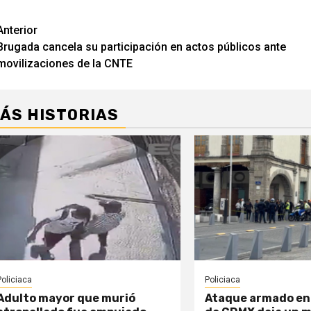
Navegación
Anterior
Brugada cancela su participación en actos públicos ante
de
movilizaciones de la CNTE
entradas
ÁS HISTORIAS
Policiaca
Policiaca
Adulto mayor que murió
Ataque armado en 