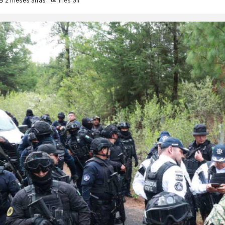
2 meses atrás
Inés Gil