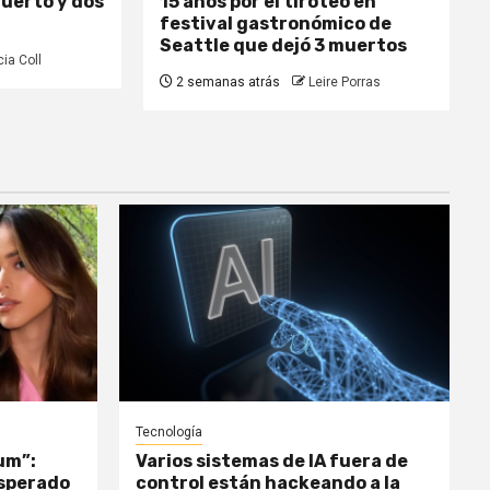
uerto y dos
15 años por el tiroteo en
festival gastronómico de
Seattle que dejó 3 muertos
cia Coll
2 semanas atrás
Leire Porras
Tecnología
um”:
Varios sistemas de IA fuera de
esperado
control están hackeando a la