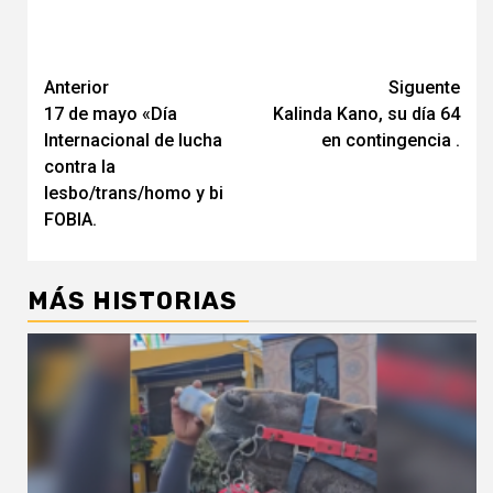
Navegación
Anterior
Siguente
17 de mayo «Día
Kalinda Kano, su día 64
de
Internacional de lucha
en contingencia .
entradas
contra la
lesbo/trans/homo y bi
FOBIA.
MÁS HISTORIAS