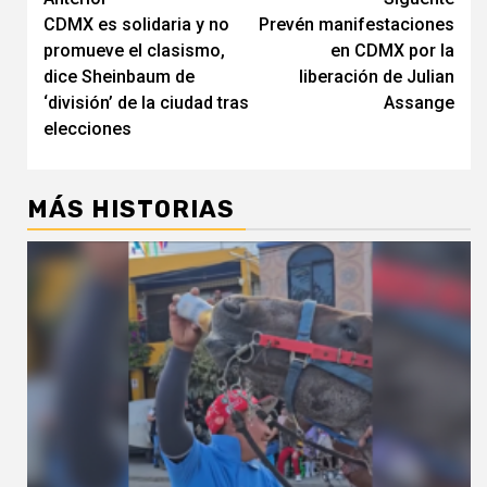
Navegación
CDMX es solidaria y no
Prevén manifestaciones
de
promueve el clasismo,
en CDMX por la
entradas
dice Sheinbaum de
liberación de Julian
‘división’ de la ciudad tras
Assange
elecciones
MÁS HISTORIAS