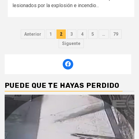
lesionados por la explosión e incendio...
Paginación
Anterior
1
2
3
4
5
…
79
de
Siguente
entradas
PUEDE QUE TE HAYAS PERDIDO